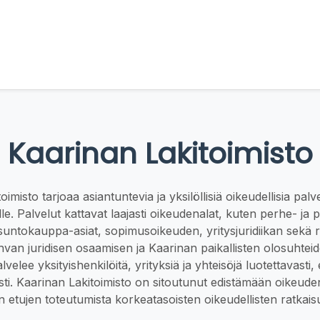
Kaarinan Lakitoimisto
imisto tarjoaa asiantuntevia ja yksilöllisiä oikeudellisia pal
lle. Palvelut kattavat laajasti oikeudenalat, kuten perhe- ja 
 asuntokauppa-asiat, sopimusoikeuden, yritysjuridiikan sekä r
hvan juridisen osaamisen ja Kaarinan paikallisten olosuhte
lvelee yksityishenkilöitä, yrityksiä ja yhteisöjä luotettavasti, e
sti. Kaarinan Lakitoimisto on sitoutunut edistämään oikeud
n etujen toteutumista korkeatasoisten oikeudellisten ratkaisu