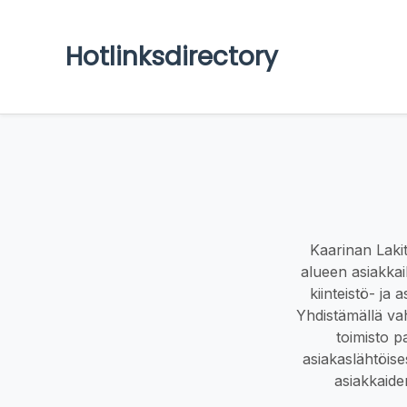
Hotlinksdirectory
Kaarinan Lakito
alueen asiakkai
kiinteistö- ja
Yhdistämällä va
toimisto pa
asiakaslähtöise
asiakkaide