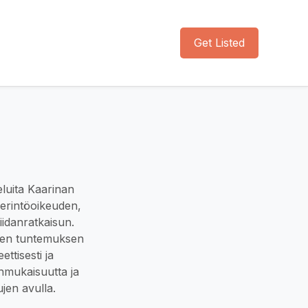
Get Listed
veluita Kaarinan
perintöoikeuden,
iidanratkaisun.
iden tuntemuksen
ettisesti ja
enmukaisuutta ja
jen avulla.